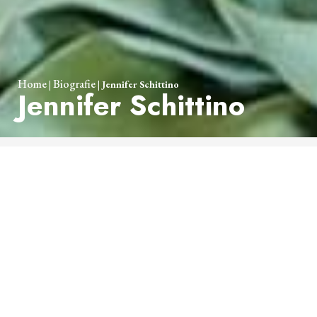
Home
Biografie
|
|
Jennifer Schittino
Jennifer Schittino
Jennifer Schittino, soprano, nasce a Siracusa nel 1980.
Diplomata in Canto Lirico con il massimo dei voti e la lade
presso l’Istituto d’Alta Formazione Musicale “V. Bellini” di
Catania, intraprende lo studio della prassi esecutiva del
repertorio antico laureandosi in Canto Rinascimentale e
Barocco presso il Conservatorio “A. Scarlatti” di Palermo
sotto la guida di maestri di fama internazionale come Sonia
Prina, Luca Dordolo e Lavinia Bertotti e in seguito
perfezionandosi con il mezzosoprano Monica Bacelli
all’Accademia Filarmonica Romana. Contemporaeamente agli
studi musicali ha affiancato quelli della recitazione
diplomandosi presso l’Accademia d’Arte Drammatica del