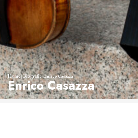
Home
Biografie
|
|
Enrico Casazza
Enrico Casazza
Enrico Casazza
Solista e primo violino dei “Musiciens du Prince” di
Monaco e dell’orchestra Gli Originali del Teatro Donizetti di
Bergamo, si conferma come tra i più accreditati interpreti